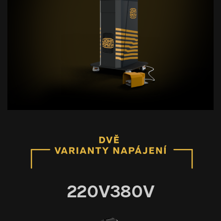
220V
380V