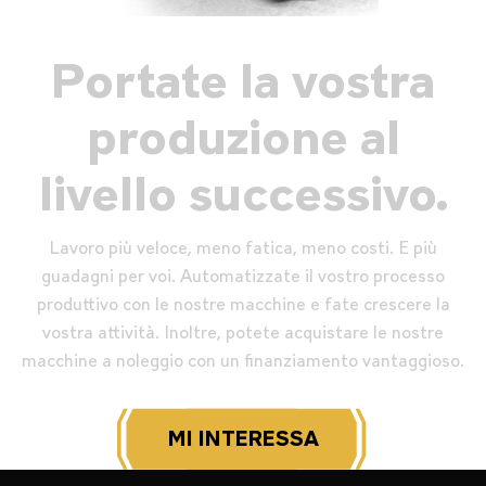
Portate la vostra
produzione al
livello successivo.
Lavoro più veloce, meno fatica, meno costi. E più
guadagni per voi. Automatizzate il vostro processo
produttivo con le nostre macchine e fate crescere la
vostra attività. Inoltre, potete acquistare le nostre
macchine a noleggio con un finanziamento vantaggioso.
MI INTERESSA