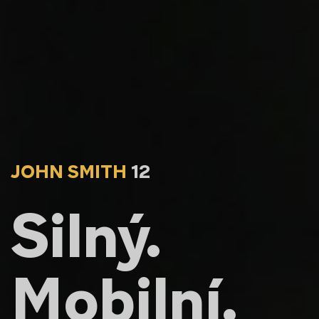
JOHN SMITH
12
Silný.
Mobilní.